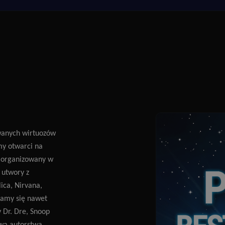
wanych wirtuozów
my otwarci na
t organizowany w
 utwory z
ica, Nirvana,
kamy się nawet
 Dr. Dre, Snoop