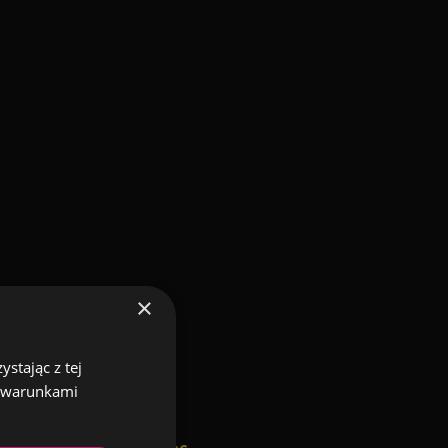
×
stając z tej
z warunkami
 utwory przy blasku świec