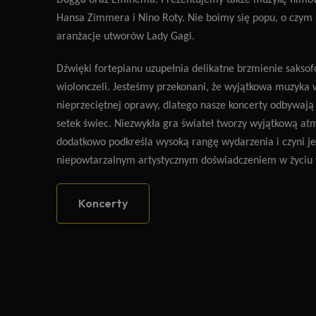
Dogga oraz Eminema. Prezentujemy także muzykę filmo
Hansa Zimmera i Nino Roty. Nie boimy się popu, o czym
aranżacje utworów Lady Gagi.
Dźwięki fortepianu uzupełnia delikatne brzmienie saksof
wiolonczeli. Jesteśmy przekonani, że wyjątkowa muzyk
nieprzeciętnej oprawy, dlatego nasze koncerty odbywają 
setek świec. Niezwykła gra świateł tworzy wyjątkową at
dodatkowo podkreśla wysoką rangę wydarzenia i czyni je
niepowtarzalnym artystycznym doświadczeniem w życiu
Koncerty