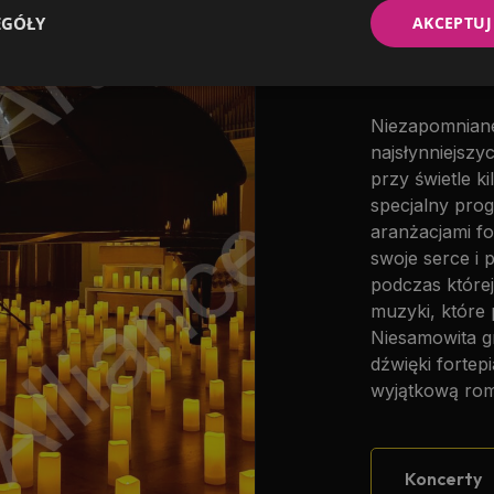
EGÓŁY
AKCEPTUJ
Music
Niezapomniane
najsłynniejszy
przy świetle k
specjalny pro
aranżacjami fo
swoje serce i 
podczas której
muzyki, które 
Niesamowita g
dźwięki fortep
wyjątkową rom
Koncerty