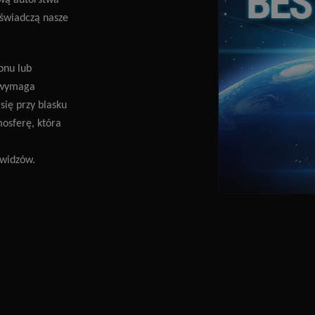
wą autorstwa
 świadczą nasze
onu lub
a wymaga
się przy blasku
mosferę, która
 widzów.