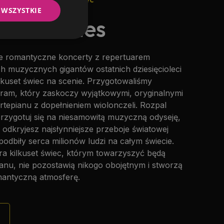
 WSZYSTKIE
 & Candles
 romantyczne koncerty z repertuarem
ch muzycznych gigantów ostatnich dziesięcioleci
ilkuset świec na scenie. Przygotowaliśmy
gram, który zaskoczy wyjątkowymi, oryginalnymi
rtepianu z dopełnieniem wiolonczeli. Rozpal
przygotuj się na niesamowitą muzyczną odyseję,
 odkryjesz najsłynniejsze przeboje światowej
podbiły serca milionów ludzi na całym świecie.
ra kilkuset świec, którym towarzyszyć będą
ianu, nie pozostawią nikogo obojętnym i stworzą
antyczną atmosferę.