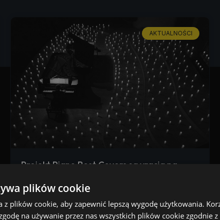
AKTUALNOŚCI
Projekt Piano Best Covers sa vracia na
pódium Domu umenia v Košiciach s novým
żywa plików cookie
programom Best Film Soundtracks: Piano
a z plików cookie, aby zapewnić lepszą wygodę użytkowania. Korzy
Duo
 zgodę na używanie przez nas wszystkich plików cookie zgodnie 