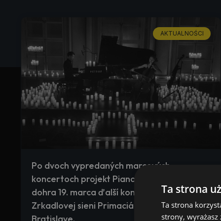
AKTUALNOŚCI
Po dvoch vypredaných marcových
koncertoch projekt Piano Best Covers
Ta strona u
dohra 19. marca ďalší koncert v krásnej
Ta strona korzyst
Zrkadlovej sieni Primaciálneho paláca v
strony, wyrażasz
Bratislave.