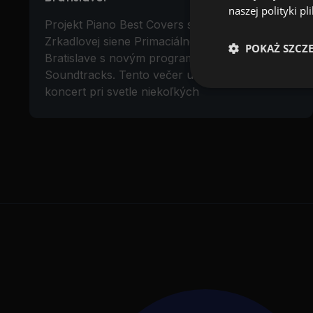
naszej polityki p
Projekt Piano Best Covers sa vracia do krásnej
Zrkadlovej siene Primaciálneho paláca v
POKAŻ SZCZ
Bratislave s novým programom Best Film
Soundtracks. Tento večer uvedieme magický
koncert pri svetle niekoľkých