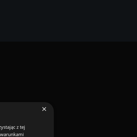
×
stając z tej
z warunkami