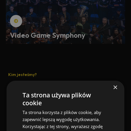
Video Game Symphony
Kim jesteśmy?
×
Niepowtarzalność, nieprzeciętność, talent – to właśnie tego
Ta strona używa plików
poszukujemy w Alliance Art. Jesteśmy profesjonalną agencją
koncertową współpracującą z uzdolnionymi artystami z całej
cookie
Polski. Chcemy wspierać ich rozwój, dlatego organizujemy
Ta strona korzysta z plików cookie, aby
dla nich koncerty na najbardziej prestiżowych scenach
zapewnić lepszą wygodę użytkowania.
muzycznych. Nasze projekty realizujemy nie tylko w kraju,
Korzystając z tej strony, wyrażasz zgodę
ale także za granicą. Niejednokrotnie cieszyliśmy się pełną