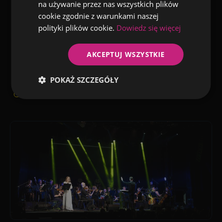
na używanie przez nas wszystkich plików
widownią na salach w Niemczech, Czechach, Słowacji, a
cookie zgodnie z warunkami naszej
nawet w Zjednoczonych Emiratach Arabskich! Każde z tych
polityki plików cookie.
Dowiedz się więcej
wydarzeń to wyjątkowe muzyczne doświadczenie, które na
długo zostaje w pamięci odbiorców.
AKCEPTUJ WSZYSTKIE
POKAŻ SZCZEGÓŁY
Kontakt